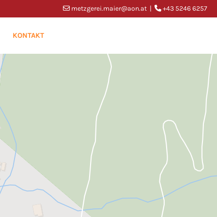
metzgerei.maier@aon.at
|
+43 5246 6257


KONTAKT