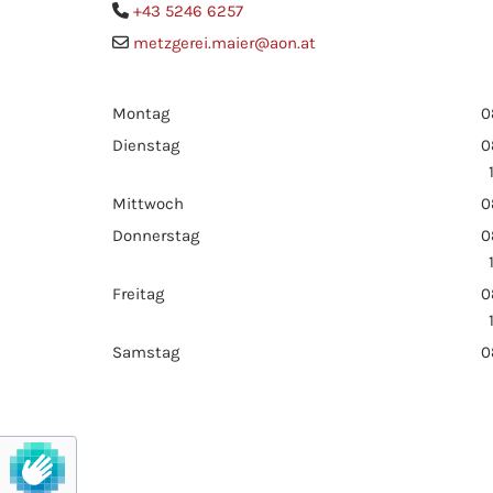
+43 5246 6257

metzgerei.maier@aon.at

Montag
0
Dienstag
0
Mittwoch
0
Donnerstag
0
Freitag
0
Samstag
0