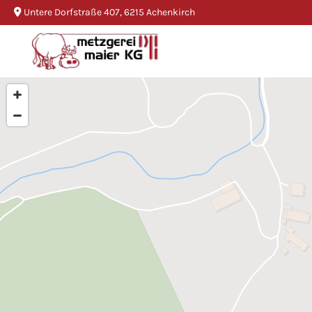
Untere Dorfstraße 407, 6215 Achenkirch
